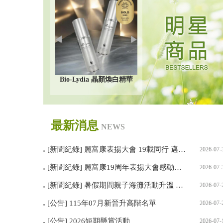
o-Lydia 關智靈
Bio-Lydia 晶顏煥白精華
Bio-Lydia 晶顏新生亮眼精
華
最新消息
NEWS
[新聞紀錄] 麗富康表揚大會 19載同行 邁向
2026-07-
下一個榮耀里程
[新聞紀錄] 麗富康19周年表揚大會感動登
2026-07-
場 數千夥伴齊聚見證榮耀 點亮初心迎向20
[新聞紀錄] 暑假期間親子海灘活動升溫 提
2026-07-
周年
醒夏季紫外線防護不可忽視
[公告] 115年07月新晉升高階名單
2026-07-
[公告] 2026短期懸賞活動
2026-07-