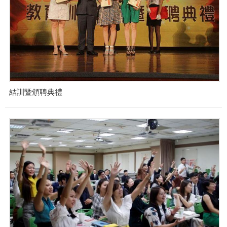
結訓暨頒聘典禮