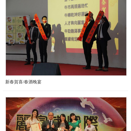
新春賀喜/春酒晚宴