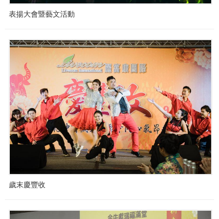
表揚大會暨藝文活動
歲末慶豐收