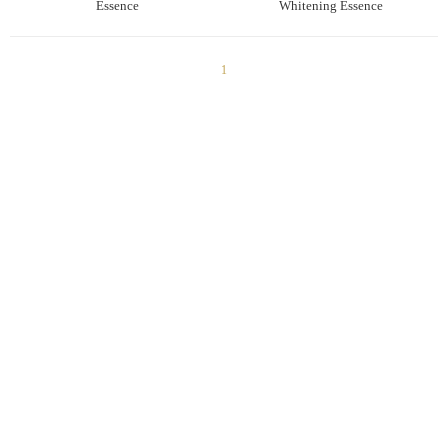
Essence
Whitening Essence
1